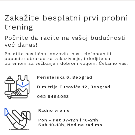
Zakažite besplatni prvi probni
trening
Počnite da radite na vašoj budućnosti
već danas!
Posetite nas lično, pozovite nas telefonom ili
popunite obrazac za zakazivanje, i dodjite sa
opremom za vežbanje i dobrom voljom. Čekamo vas!
Peristerska 6, Beograd
Dimitrija Tucovića 12, Beograd
062 8454053
Radno vreme
Pon - Pet 07-12h i 16-21h
Sub 10-13h, Ned ne radimo