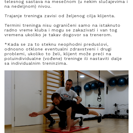
telesnog sastava na mesečnom (u nekim slučajevima i
na nedeljnom) nivou.
Trajanje treninga zavisi od željenog cilja klijenta.
Termini treninga nisu ograničeni samo na istaknuto
radno vreme kluba i mogu se zakazivati i van tog
vremena ukoliko je takav dogovor sa trenerom.
*Kada se za to steknu neophodni preduslovi,
odnosno otklone eventualni zdravstveni i drugi
problemi, ukoliko to želi, klijent može preći na
poluindividualne (vođene) treninge ili nastaviti dalje
sa individualnim treninzima.