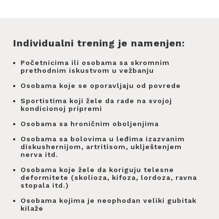
Individualni trening je namenjen:
Početnicima ili osobama sa skromnim
prethodnim iskustvom u vežbanju
Osobama koje se oporavljaju od povrede
Sportistima koji žele da rade na svojoj
kondicionoj pripremi
Osobama sa hroničnim oboljenjima
Osobama sa bolovima u leđima izazvanim
diskushernijom, artritisom, uklještenjem
nerva itd.
Osobama koje žele da koriguju telesne
deformitete (skolioza, kifoza, lordoza, ravna
stopala itd.)
Osobama kojima je neophodan veliki gubitak
kilaže