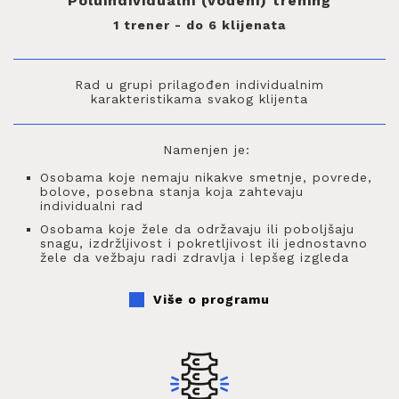
Poluindividualni (vođeni) trening
1 trener - do 6 klijenata
Rad u grupi prilagođen individualnim
karakteristikama svakog klijenta
Namenjen je:
Osobama koje nemaju nikakve smetnje, povrede,
bolove, posebna stanja koja zahtevaju
individualni rad
Osobama koje žele da održavaju ili poboljšaju
snagu, izdržljivost i pokretljivost ili jednostavno
žele da vežbaju radi zdravlja i lepšeg izgleda
Više o programu