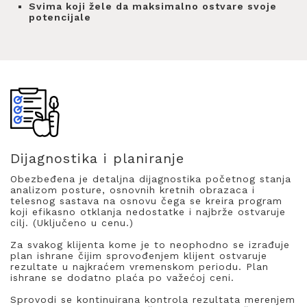
Svima koji žele da maksimalno ostvare svoje
potencijale
Dijagnostika i planiranje
Obezbeđena je detaljna dijagnostika početnog stanja
analizom posture, osnovnih kretnih obrazaca i
telesnog sastava na osnovu čega se kreira program
koji efikasno otklanja nedostatke i najbrže ostvaruje
cilj. (Uključeno u cenu.)
Za svakog klijenta kome je to neophodno se izrađuje
plan ishrane čijim sprovođenjem klijent ostvaruje
rezultate u najkraćem vremenskom periodu. Plan
ishrane se dodatno plaća po važećoj ceni.
Sprovodi se kontinuirana kontrola rezultata merenjem