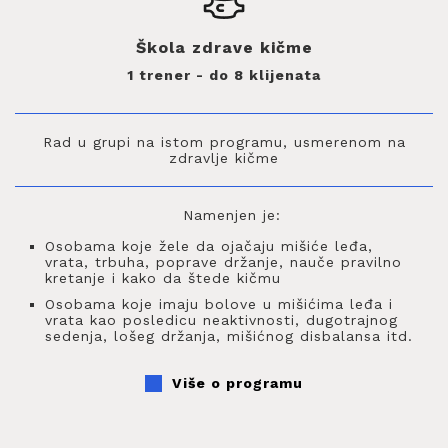
Škola zdrave kičme
1 trener - do 8 klijenata
Rad u grupi na istom programu, usmerenom na
zdravlje kičme
Namenjen je:
Osobama koje žele da ojačaju mišiće leđa,
vrata, trbuha, poprave držanje, nauče pravilno
kretanje i kako da štede kičmu
Osobama koje imaju bolove u mišićima leđa i
vrata kao posledicu neaktivnosti, dugotrajnog
sedenja, lošeg držanja, mišićnog disbalansa itd.
Više o programu